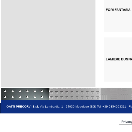
FORI FANTASIA
LAMIERE BUGN
GATTI PRECORVI S.r.l.
Via Lombardia, 1 - 24030 Medolago (BG) Tel. +39 0354993311 - F